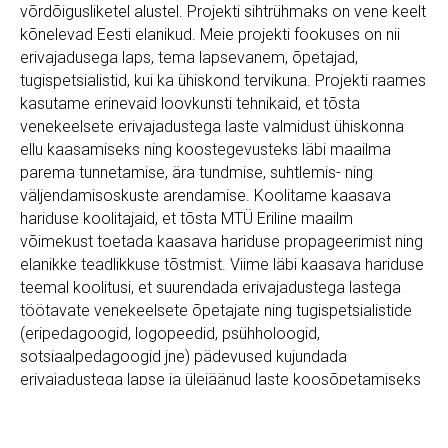
võrdõigusliketel alustel. Projekti sihtrühmaks on vene keelt
kõnelevad Eesti elanikud. Meie projekti fookuses on nii
erivajadusega laps, tema lapsevanem, õpetajad,
tugispetsialistid, kui ka ühiskond tervikuna. Projekti raames
kasutame erinevaid loovkunsti tehnikaid, et tõsta
venekeelsete erivajadustega laste valmidust ühiskonna
ellu kaasamiseks ning koostegevusteks läbi maailma
parema tunnetamise, ära tundmise, suhtlemis- ning
väljendamisoskuste arendamise. Koolitame kaasava
hariduse koolitajaid, et tõsta MTÜ Eriline maailm
võimekust toetada kaasava hariduse propageerimist ning
elanikke teadlikkuse tõstmist. Viime läbi kaasava hariduse
teemal koolitusi, et suurendada erivajadustega lastega
töötavate venekeelsete õpetajate ning tugispetsialistide
(eripedagoogid, logopeedid, psühholoogid,
sotsiaalpedagoogid jne) pädevused kujundada
erivajadustega lapse ja ülejäänud laste koosõpetamiseks
õpikeskkond. Viime läbi „Erilise lapsevanema Kooli" ning
kogemusnõustamist, venekeelsete erivajadustega lastega