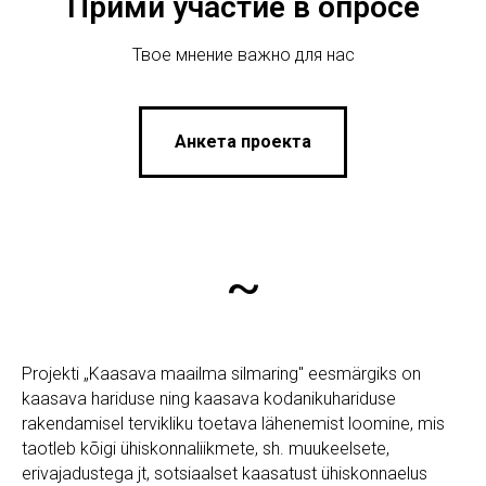
Прими участие в опросе
Твое мнение важно для нас
Анкета проекта
~
Projekti „Kaasava maailma silmaring" eesmärgiks on
kaasava hariduse ning kaasava kodanikuhariduse
rakendamisel tervikliku toetava lähenemist loomine, mis
taotleb kõigi ühiskonnaliikmete, sh. muukeelsete,
erivajadustega jt, sotsiaalset kaasatust ühiskonnaelus